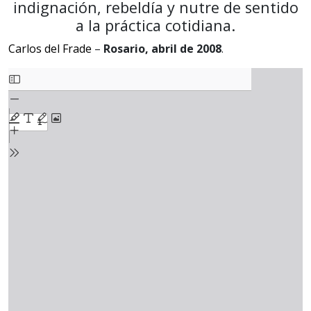
indignación, rebeldía y nutre de sentido
a la práctica cotidiana.
C
arlos del Fra
de
–
Rosario, abril de 2008
.
S
k
i
p
t
o
P
D
F
c
o
n
t
e
n