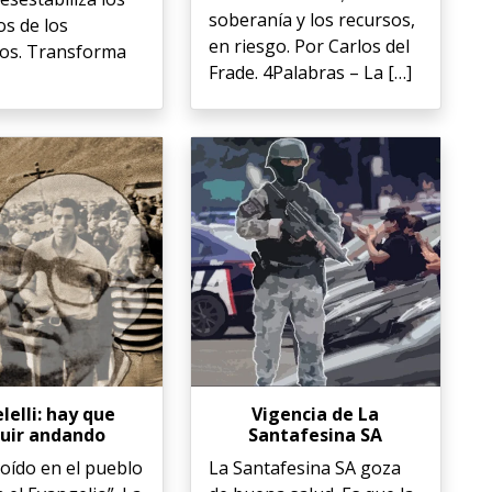
soberanía y los recursos,
os de los
en riesgo. Por Carlos del
os. Transforma
Frade. 4Palabras – La […]
lelli: hay que
Vigencia de La
uir andando
Santafesina SA
oído en el pueblo
La Santafesina SA goza