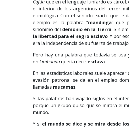
Cafúa
que en el lenguaje lunfardo es cárcel, 
el interior de los argentinos del tercer mi
etimológica. Con el sentido exacto que le 
ejemplo es la palabra “
mandinga
” que p
sinónimo del
demonio en la Tierra
. Sin em
la libertad para el negro esclavo
. Y por e
era la independencia de su fuerza de trabajo 
Pero hay una palabra que todavía se usa y
en
kimbundú
quería decir
esclava
.
En las estadísticas laborales suele aparecer
evasión patronal se da en el empleo domé
llamadas
mucamas
.
Si las palabras han viajado siglos en el inte
porque un grupo quiso que se mirara el m
mundo.
Y si
el mundo se dice y se mira desde lo