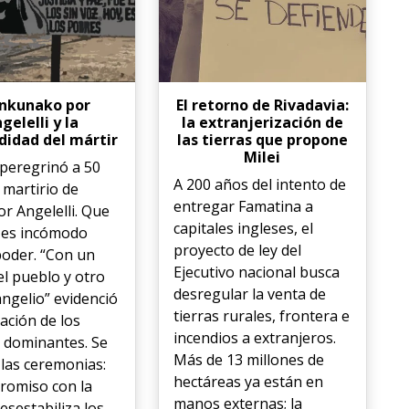
tinkunako por
El retorno de Rivadavia:
gelelli y la
la extranjerización de
idad del mártir
las tierras que propone
Milei
 peregrinó a 50
A 200 años del intento de
 martirio de
entregar Famatina a
r Angelelli. Que
capitales ingleses, el
 es incómodo
proyecto de ley del
poder. “Con un
Ejecutivo nacional busca
el pueblo y otro
desregular la venta de
angelio” evidenció
tierras rurales, frontera e
tación de los
incendios a extranjeros.
 dominantes. Se
Más de 13 millones de
 las ceremonias:
hectáreas ya están en
romiso con la
manos externas; la
esestabiliza los