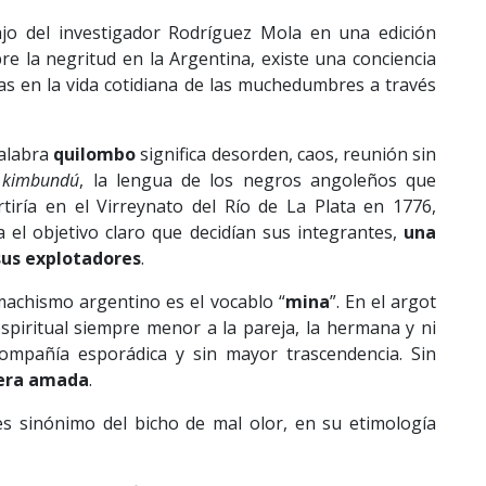
jo del investigador Rodríguez Mola en una edición
bre la negritud en la Argentina, existe una conciencia
nas en la vida cotidiana de las muchedumbres a través
palabra
quilombo
significa desorden, caos, reunión sin
o
kimbundú
, la lengua de los negros angoleños que
tiría en el Virreynato del Río de La Plata en 1776,
 el objetivo claro que decidían sus integrantes,
una
sus explotadores
.
machismo argentino es el vocablo “
mina
”. En el argot
spiritual siempre menor a la pareja, la hermana y ni
ompañía esporádica y sin mayor trascendencia. Sin
era amada
.
es sinónimo del bicho de mal olor, en su etimología