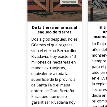
De la tierra en armas al
El 
saqueo de tierras
An
incomod
Dos siglos después, no es
La Rioja
Güemes el que regresa
años del
sino el eterno Bernardino
monseño
Rivadavia. Hoy existen 13
siempre
millones de hectáreas en
para el 
manos extranjeras,
oído en 
equivalente a toda la
en el Ev
superficie de la provincia
la explo
de Santa Fe o el mapa
sectores
entero de Gran Bretaña.
decía en
El saqueo que quiso
“el comp
garantizar Rivadavia hoy
verdad d