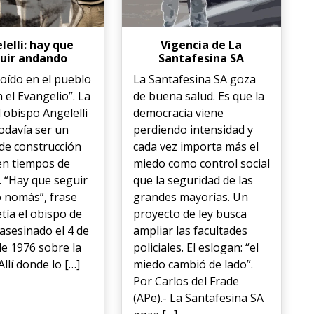
lelli: hay que
Vigencia de La
uir andando
Santafesina SA
oído en el pueblo
La Santafesina SA goza
n el Evangelio”. La
de buena salud. Es que la
l obispo Angelelli
democracia viene
odavía ser un
perdiendo intensidad y
de construcción
cada vez importa más el
 en tiempos de
miedo como control social
 “Hay que seguir
que la seguridad de las
 nomás”, frase
grandes mayorías. Un
tía el obispo de
proyecto de ley busca
 asesinado el 4 de
ampliar las facultades
e 1976 sobre la
policiales. El eslogan: “el
Allí donde lo […]
miedo cambió de lado”.
Por Carlos del Frade
(APe).- La Santafesina SA