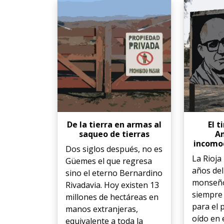
De la tierra en armas al
El 
saqueo de tierras
An
incomod
Dos siglos después, no es
La Rioja
Güemes el que regresa
años del
sino el eterno Bernardino
monseño
Rivadavia. Hoy existen 13
siempre
millones de hectáreas en
para el 
manos extranjeras,
oído en 
equivalente a toda la