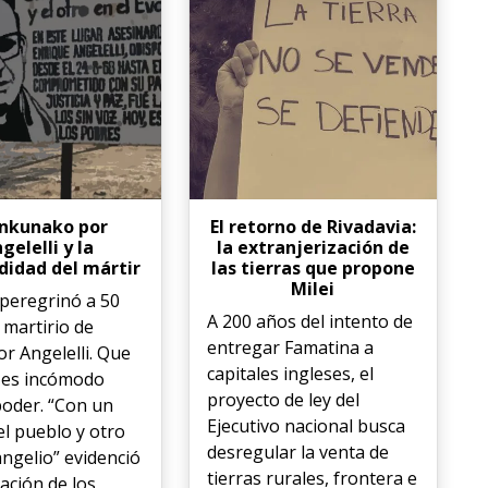
tinkunako por
El retorno de Rivadavia:
gelelli y la
la extranjerización de
idad del mártir
las tierras que propone
Milei
 peregrinó a 50
A 200 años del intento de
 martirio de
entregar Famatina a
r Angelelli. Que
capitales ingleses, el
 es incómodo
proyecto de ley del
poder. “Con un
Ejecutivo nacional busca
el pueblo y otro
desregular la venta de
angelio” evidenció
tierras rurales, frontera e
tación de los