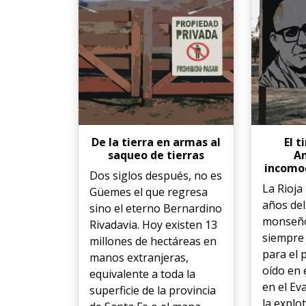
De la tierra en armas al
El 
saqueo de tierras
An
incomod
Dos siglos después, no es
La Rioja
Güemes el que regresa
años del
sino el eterno Bernardino
monseño
Rivadavia. Hoy existen 13
siempre
millones de hectáreas en
para el 
manos extranjeras,
oído en 
equivalente a toda la
en el Ev
superficie de la provincia
la explo