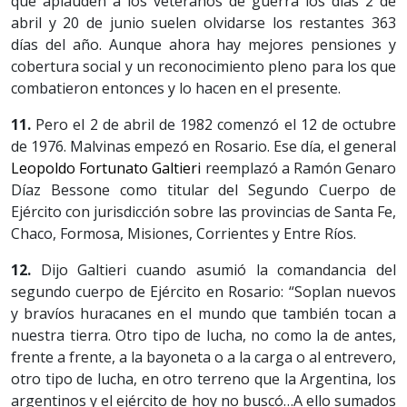
que aplauden a los veteranos de guerra los días 2 de
abril y 20 de junio suelen olvidarse los restantes 363
días del año. Aunque ahora hay mejores pensiones y
cobertura social y un reconocimiento pleno para los que
combatieron entonces y lo hacen en el presente.
11.
Pero el 2 de abril de 1982 comenzó el 12 de octubre
de 1976. Malvinas empezó en Rosario. Ese día, el general
Leopoldo Fortunato Galtieri
reemplazó a Ramón Genaro
Díaz Bessone como titular del Segundo Cuerpo de
Ejército con jurisdicción sobre las provincias de Santa Fe,
Chaco, Formosa, Misiones, Corrientes y Entre Ríos.
12.
Dijo Galtieri cuando asumió la comandancia del
segundo cuerpo de Ejército en Rosario: “Soplan nuevos
y bravíos huracanes en el mundo que también tocan a
nuestra tierra. Otro tipo de lucha, no como la de antes,
frente a frente, a la bayoneta o a la carga o al entrevero,
otro tipo de lucha, en otro terreno que la Argentina, los
argentinos y el ejército de hoy no buscó…A ello sumados