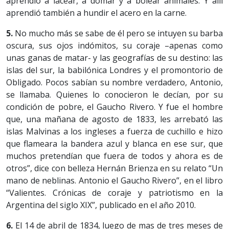
aprendió a lacear, a domar y a bolear animales. Y allí
aprendió también a hundir el acero en la carne.
5.
No mucho más se sabe de él pero se intuyen su barba
oscura, sus ojos indómitos, su coraje –apenas como
unas ganas de matar- y las geografías de su destino: las
islas del sur, la babilónica Londres y el promontorio de
Obligado. Pocos sabían su nombre verdadero, Antonio,
se llamaba. Quienes lo conocieron le decían, por su
condición de pobre, el Gaucho Rivero. Y fue el hombre
que, una mañana de agosto de 1833, les arrebató las
islas Malvinas a los ingleses a fuerza de cuchillo e hizo
que flameara la bandera azul y blanca en ese sur, que
muchos pretendían que fuera de todos y ahora es de
otros”, dice con belleza Hernán Brienza en su relato “Un
mano de neblinas. Antonio el Gaucho Rivero”, en el libro
“Valientes. Crónicas de coraje y patriotismo en la
Argentina del siglo XIX”, publicado en el año 2010.
6.
El 14 de abril de 1834, luego de mas de tres meses de