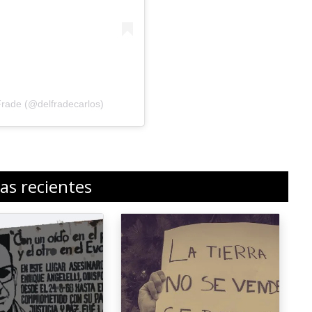
Frade (@delfradecarlos)
ias recientes