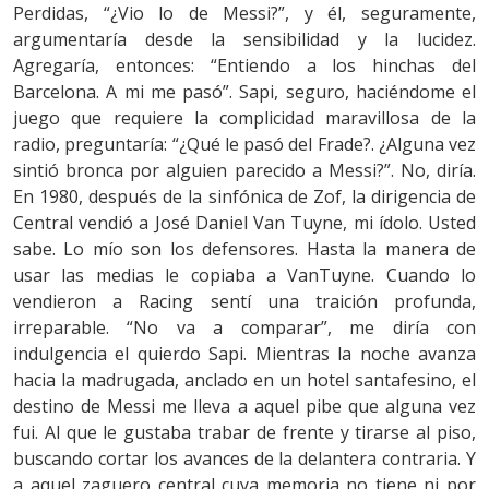
Perdidas, “¿Vio lo de Messi?”, y él, seguramente,
argumentaría desde la sensibilidad y la lucidez.
Agregaría, entonces: “Entiendo a los hinchas del
Barcelona. A mi me pasó”. Sapi, seguro, haciéndome el
juego que requiere la complicidad maravillosa de la
radio, preguntaría: “¿Qué le pasó del Frade?. ¿Alguna vez
sintió bronca por alguien parecido a Messi?”. No, diría.
En 1980, después de la sinfónica de Zof, la dirigencia de
Central vendió a José Daniel Van Tuyne, mi ídolo. Usted
sabe. Lo mío son los defensores. Hasta la manera de
usar las medias le copiaba a VanTuyne. Cuando lo
vendieron a Racing sentí una traición profunda,
irreparable. “No va a comparar”, me diría con
indulgencia el quierdo Sapi. Mientras la noche avanza
hacia la madrugada, anclado en un hotel santafesino, el
destino de Messi me lleva a aquel pibe que alguna vez
fui. Al que le gustaba trabar de frente y tirarse al piso,
buscando cortar los avances de la delantera contraria. Y
a aquel zaguero central cuya memoria no tiene ni por