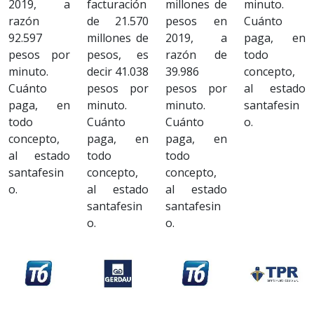
2019, a
facturación
millones de
minuto.
razón
de 21.570
pesos en
Cuánto
92.597
millones de
2019, a
paga, en
pesos por
pesos, es
razón de
todo
minuto.
decir 41.038
39.986
concepto,
Cuánto
pesos por
pesos por
al estado
paga, en
minuto.
minuto.
santafesin
todo
Cuánto
Cuánto
o.
concepto,
paga, en
paga, en
al estado
todo
todo
santafesin
concepto,
concepto,
o.
al estado
al estado
santafesin
santafesin
o.
o.