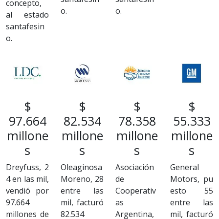
concepto,
o.
o.
al estado
santafesin
o.
$
$
$
$
97.664
82.534
78.358
55.333
millone
millone
millone
millone
s
s
s
s
Dreyfuss, 2
Oleaginosa
Asociación
General
4 en las mil,
Moreno, 28
de
Motors, pu
vendió por
entre las
Cooperativ
esto 55
97.664
mil, facturó
as
entre las
millones de
82.534
Argentina,
mil, facturó