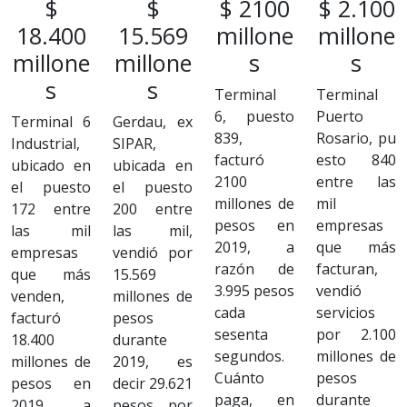
$
$
$ 2100
$ 2.100
18.400
15.569
millone
millone
millone
millone
s
s
s
s
Terminal
Terminal
6, puesto
Puerto
Terminal 6
Gerdau, ex
839,
Rosario, pu
Industrial,
SIPAR,
facturó
esto 840
ubicado en
ubicada en
2100
entre las
el puesto
el puesto
millones de
mil
172 entre
200 entre
pesos en
empresas
las mil
las mil,
2019, a
que más
empresas
vendió por
razón de
facturan,
que más
15.569
3.995 pesos
vendió
venden,
millones de
cada
servicios
facturó
pesos
sesenta
por 2.100
18.400
durante
segundos.
millones de
millones de
2019, es
Cuánto
pesos
pesos en
decir 29.621
paga, en
durante
2019, a
pesos por