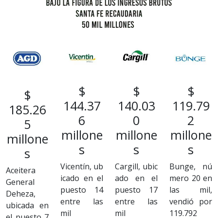
$
$
$
$
144.37
140.03
119.79
185.26
6
0
2
5
millone
millone
millone
millone
s
s
s
s
Vicentín, ub
Cargill, ubic
Bunge, nú
Aceitera
icado en el
ado en el
mero 20 en
General
puesto 14
puesto 17
las mil,
Deheza,
entre las
entre las
vendió por
ubicada en
mil
mil
119.792
el puesto 7