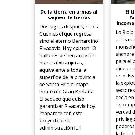
De la tierra en armas al
El 
saqueo de tierras
An
incomod
Dos siglos después, no es
La Rioja
Güemes el que regresa
años del
sino el eterno Bernardino
monseño
Rivadavia. Hoy existen 13
siempre
millones de hectáreas en
para el 
manos extranjeras,
oído en 
equivalente a toda la
en el Ev
superficie de la provincia
la explo
de Santa Fe o el mapa
sectores
entero de Gran Bretaña.
decía en
El saqueo que quiso
“el comp
garantizar Rivadavia hoy
verdad d
reaparece con este
privilegi
proyecto de la
poderos
administración […]
la fe […]