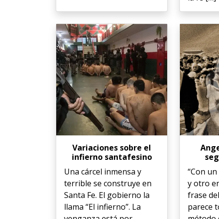
Variaciones sobre el
Ange
infierno santafesino
seg
Una cárcel inmensa y
“Con un 
terrible se construye en
y otro e
Santa Fe. El gobierno la
frase de
llama “El infierno”. La
parece t
venganza está por
método 