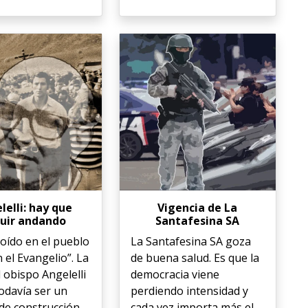
lelli: hay que
Vigencia de La
uir andando
Santafesina SA
oído en el pueblo
La Santafesina SA goza
n el Evangelio”. La
de buena salud. Es que la
l obispo Angelelli
democracia viene
odavía ser un
perdiendo intensidad y
de construcción
cada vez importa más el