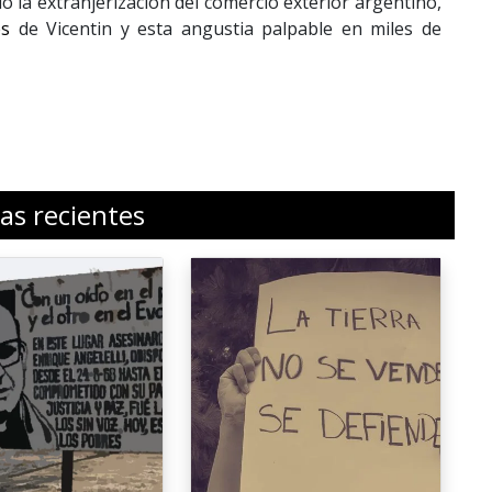
 la extranjerización del comercio exterior argentino,
es
de Vicentin y esta angustia palpable en miles de
ias recientes