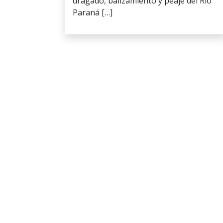
dragado, balizamiento y peaje del Río
Paraná […]